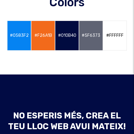
Colors
#0583F2
#F26A1B
#010B40
#5F6373
#FFFFFF
NO ESPERIS MÉS, CREA EL
TEU LLOC WEB AVUI MATEIX!