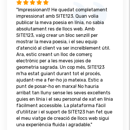
"Impressionant! He quedat completament
impressionat amb SITE123. Quan volia
publicar la meva poesia en línia, no sabia
absolutament res de llocs web. Amb
SITE123, vaig crear un bloc senzill per
mostrar la meva poesia, i el seu equip
d'atenció al client va ser increïblement útil.
Ara, estic creant un lloc de comerç
electrònic per a les meves joies de
geometria sagrada. Un cop més, SITE123
m'ha estat guiant durant tot el procés,
ajudant-me a fer-ho jo mateixa. Estic a
punt de posar-ho en marxa! No hauria
arribat tan lluny sense les seves excel·lents
guies en línia i el seu personal de xat en línia
fàcilment accessible. La plataforma fàcil
d'utilitzar i el suport de SITE123 han fet que
el meu viatge de creació de llocs web sigui
una experiència fluida i agradable."