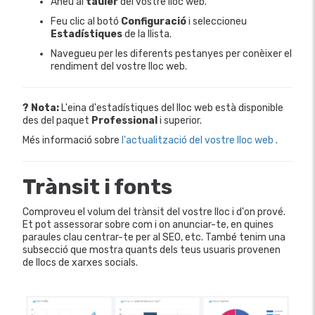
Aneu al
tauler
del vostre lloc web.
Feu clic al botó
Configuració
i seleccioneu
Estadístiques
de la llista.
Navegueu per les diferents pestanyes per conèixer el
rendiment del vostre lloc web.
? Nota:
L'eina d'estadístiques del lloc web està disponible
des del paquet
Professional
i superior.
Més informació sobre
l'actualització del vostre lloc web
.
Trànsit i fonts
Comproveu el volum del trànsit del vostre lloc i d'on prové.
Et pot assessorar sobre com i on anunciar-te, en quines
paraules clau centrar-te per al SEO, etc. També tenim una
subsecció que mostra quants dels teus usuaris provenen
de llocs de xarxes socials.