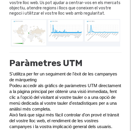
vostre lloc web. Us pot ajudar a centrar-vos en els mercats
objectiu, atendre regions i llocs que coneixen el vostre
negoci i utilitzar el vostre lloc web amb regularitat.
Paràmetres UTM
S'utilitza per fer un seguiment de l'èxit de les campanyes 
de màrqueting
Podeu accedir als gràfics de paràmetres UTM directament 
a la pàgina principal per obtenir una visió immediata, fent 
clic a l'opció del visitant al vostre tauler o a una opció de 
menú dedicada al vostre tauler d'estadístiques per a una 
anàlisi més completa.
Això farà que sigui més fàcil controlar d'on prové el trànsit 
del vostre lloc web, el rendiment de les vostres 
campanyes i la vostra implicació general dels usuaris.