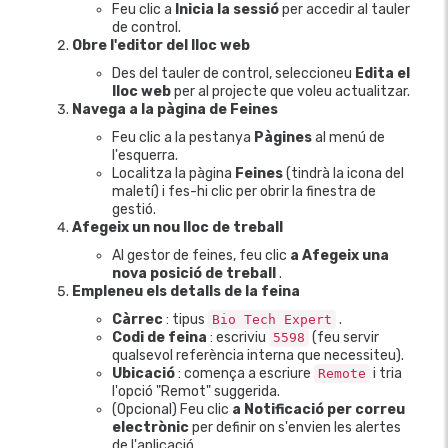
Feu clic a
Inicia la sessió
per accedir al tauler
de control.
Obre l'editor del lloc web
Des del tauler de control, seleccioneu
Edita el
lloc web
per al projecte que voleu actualitzar.
Navega a la pàgina de Feines
Feu clic a la pestanya
Pàgines
al menú de
l'esquerra.
Localitza la pàgina
Feines
(tindrà la icona del
maletí) i fes-hi clic per obrir la finestra de
gestió.
Afegeix un nou lloc de treball
Al gestor de feines, feu clic
a Afegeix una
nova posició de treball
.
Empleneu els detalls de la feina
Càrrec
: tipus
.
Bio Tech Expert
Codi de feina
: escriviu
(feu servir
5598
qualsevol referència interna que necessiteu).
Ubicació
: comença a escriure
i tria
Remote
l'opció "Remot" suggerida.
(Opcional) Feu clic
a Notificació per correu
electrònic
per definir on s'envien les alertes
de l'aplicació.