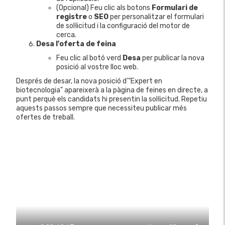
(Opcional) Feu clic als botons
Formulari de
registre
o
SEO
per personalitzar el formulari
de sol·licitud i la configuració del motor de
cerca.
Desa l'oferta de feina
Feu clic al botó verd
Desa
per publicar la nova
posició al vostre lloc web.
Després de desar, la nova posició d'"Expert en
biotecnologia" apareixerà a la pàgina de feines en directe, a
punt perquè els candidats hi presentin la sol·licitud. Repetiu
aquests passos sempre que necessiteu publicar més
ofertes de treball.