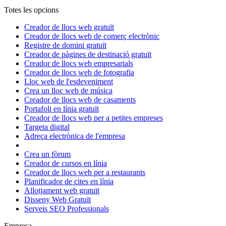
Totes les opcions
Creador de llocs web gratuït
Creador de llocs web de comerç electrònic
Registre de domini gratuït
Creador de pàgines de destinació gratuït
Creador de llocs web empresarials
Creador de llocs web de fotografia
Lloc web de l'esdeveniment
Crea un lloc web de música
Creador de llocs web de casaments
Portafoli en línia gratuït
Creador de llocs web per a petites empreses
Targeta digital
Adreça electrònica de l'empresa
Crea un fòrum
Creador de cursos en línia
Creador de llocs web per a restaurants
Planificador de cites en línia
Allotjament web gratuït
Disseny Web Gratuït
Serveis SEO Professionals
Empresa