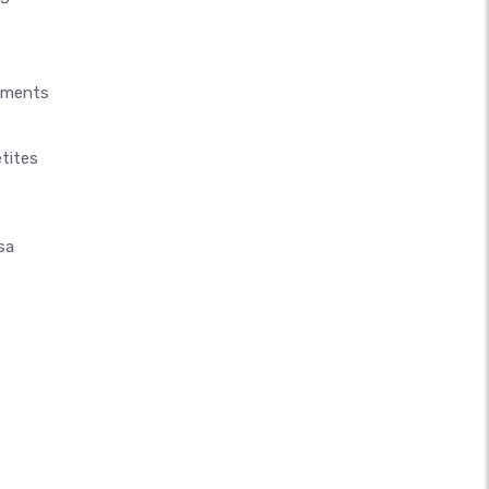
aments
tites
sa