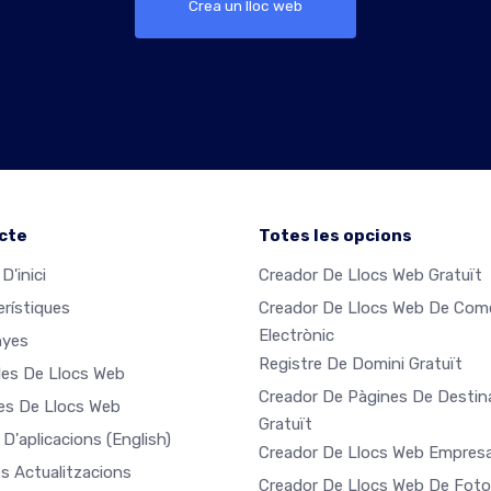
Crea un lloc web
cte
Totes les opcions
D'inici
Creador De Llocs Web Gratuït
erístiques
Creador De Llocs Web De Com
Electrònic
nyes
Registre De Domini Gratuït
es De Llocs Web
Creador De Pàgines De Destin
les De Llocs Web
Gratuït
 D'aplicacions
(English)
Creador De Llocs Web Empresa
es Actualitzacions
Creador De Llocs Web De Foto