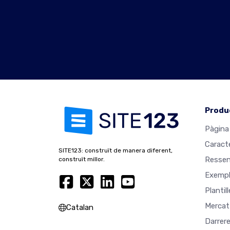
Produ
Pàgina 
Caract
SITE123: construït de manera diferent,
Resse
construït millor.
Exempl
Plantil
Mercat
Catalan
Darrer