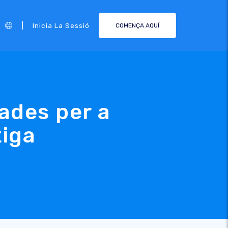
|
Inicia La Sessió
COMENÇA AQUÍ
ades per a
tiga