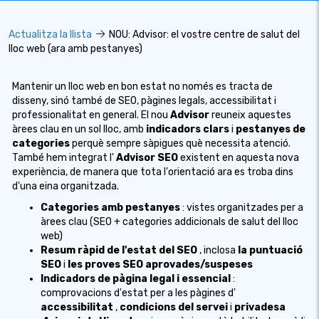
Actualitza la llista
NOU: Advisor: el vostre centre de salut del
lloc web (ara amb pestanyes)
Mantenir un lloc web en bon estat no només es tracta de
disseny, sinó també de SEO, pàgines legals, accessibilitat i
professionalitat en general. El nou
Advisor
reuneix aquestes
àrees clau en un sol lloc, amb
indicadors clars
i
pestanyes de
categories
perquè sempre sàpigues què necessita atenció.
També hem integrat l'
Advisor SEO
existent
en aquesta nova
experiència, de manera que tota l'orientació ara es troba dins
d'una eina organitzada.
Categories amb pestanyes
: vistes organitzades per a
àrees clau (SEO + categories addicionals de salut del lloc
web)
Resum ràpid de l'estat del SEO
, inclosa
la puntuació
SEO
i
les proves SEO aprovades/suspeses
Indicadors de pàgina legal i essencial
:
comprovacions d'estat per a
les pàgines d'
accessibilitat
,
condicions del servei
i
privadesa