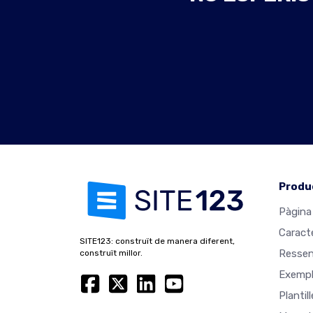
Produ
Pàgina 
Caract
SITE123: construït de manera diferent,
Resse
construït millor.
Exempl
Plantil