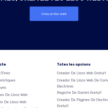
Crea un lloc web
cte
Totes les opcions
D'inici
Creador De Llocs Web Gratuït
erístiques
Creador De Llocs Web De Com
Electrònic
nyes
Registre De Domini Gratuït
es De Llocs Web
Creador De Pàgines De Destin
les De Llocs Web
Gratuït