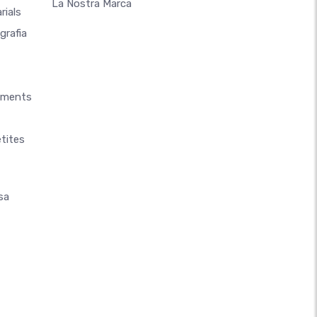
La Nostra Marca
rials
grafia
aments
tites
sa