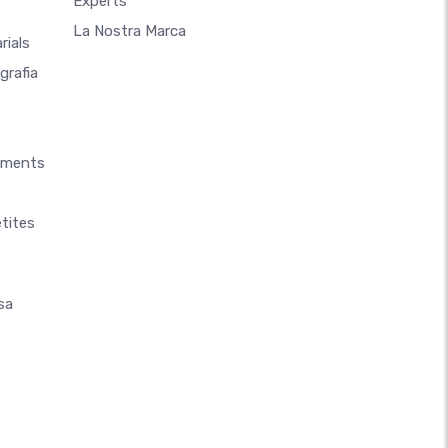
Experts
La Nostra Marca
rials
grafia
aments
tites
sa