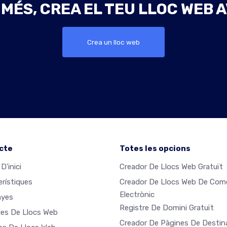
 MÉS, CREA EL TEU LLOC WEB A
Crea un lloc web
cte
Totes les opcions
D'inici
Creador De Llocs Web Gratuït
erístiques
Creador De Llocs Web De Com
Electrònic
nyes
Registre De Domini Gratuït
es De Llocs Web
Creador De Pàgines De Destin