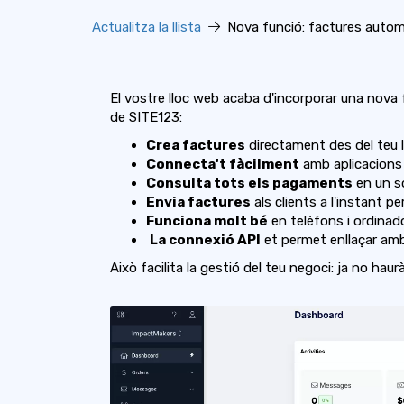
Actualitza la llista
Nova funció: factures auto
El vostre lloc web acaba d'incorporar una nova
de SITE123:
Crea factures
directament des del teu 
Connecta't fàcilment
amb aplicacions 
Consulta tots els pagaments
en un so
Envia factures
als clients a l'instant pe
Funciona molt bé
en telèfons i ordinad
️
La connexió API
et permet enllaçar amb
Això facilita la gestió del teu negoci: ja no haur