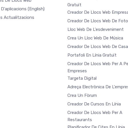
les De Llocs Web
Gratuït
 D'aplicacions
(English)
Creador De Llocs Web Empresa
es Actualitzacions
Creador De Llocs Web De Foto
Lloc Web De L'esdeveniment
Crea Un Lloc Web De Música
Creador De Llocs Web De Cas
Portafoli En Línia Gratuït
Creador De Llocs Web Per A Pe
Empreses
Targeta Digital
Adreça Electrònica De L'empre
Crea Un Fòrum
Creador De Cursos En Línia
Creador De Llocs Web Per A
Restaurants
Planificador De Cites En Línia