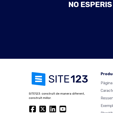
NO ESPERIS
Produ
Pàgina 
Caract
SITE123: construït de manera diferent,
Resse
construït millor.
Exempl