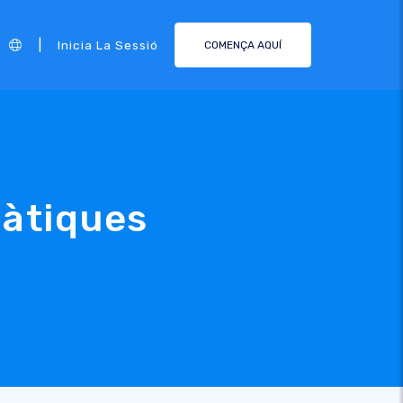
|
Inicia La Sessió
COMENÇA AQUÍ
màtiques