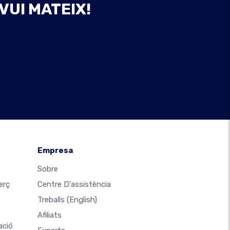
VUI MATEIX!
Empresa
Sobre
erç
Centre D'assistència
Treballs
(English)
Afiliats
ació