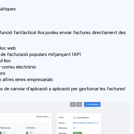
màtiques
 funció fantàstica! Ara podeu enviar factures directament des
lloc web
de facturació populars mitjançant l'API
l lloc
r correu electrònic
ors
 altres eines empresarials
às de canviar d'aplicació a aplicació per gestionar les factures!