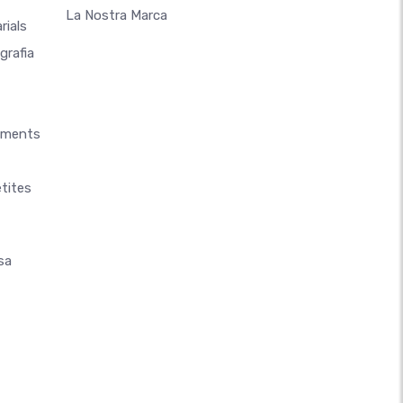
La Nostra Marca
rials
grafia
aments
tites
sa