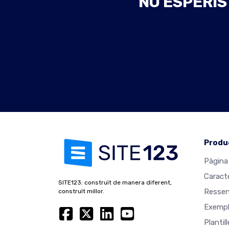
NO ESPERIS
Produ
Pàgina 
Caract
SITE123: construït de manera diferent,
Resse
construït millor.
Exempl
Plantil