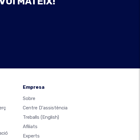
VUI MATEIX!
Empresa
Sobre
erç
Centre D'assistència
Treballs
(English)
Afiliats
ació
Experts