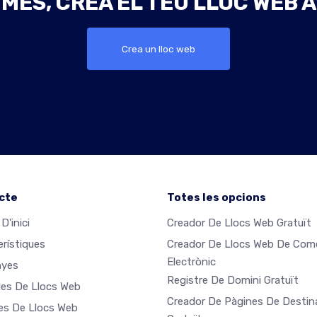
 MÉS, CREA EL TEU LLOC WEB A
Crea un lloc web
cte
Totes les opcions
D'inici
Creador De Llocs Web Gratuït
erístiques
Creador De Llocs Web De Com
Electrònic
nyes
Registre De Domini Gratuït
es De Llocs Web
Creador De Pàgines De Destin
les De Llocs Web