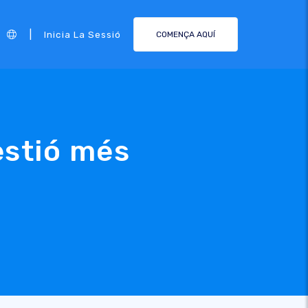
|
Inicia La Sessió
COMENÇA AQUÍ
estió més