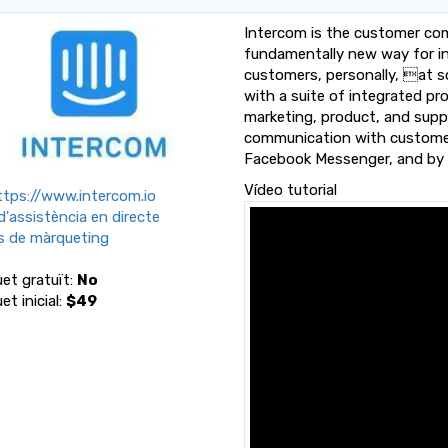
Intercom is the customer com
fundamentally new way for i
customers, personally, at s
with a suite of integrated pr
marketing, product, and supp
communication with customer
Facebook Messenger, and by 
Vídeo tutorial
tps://www.intercom.io
d'assistència en directe
s de màrqueting
et gratuït:
No
et inicial:
$49