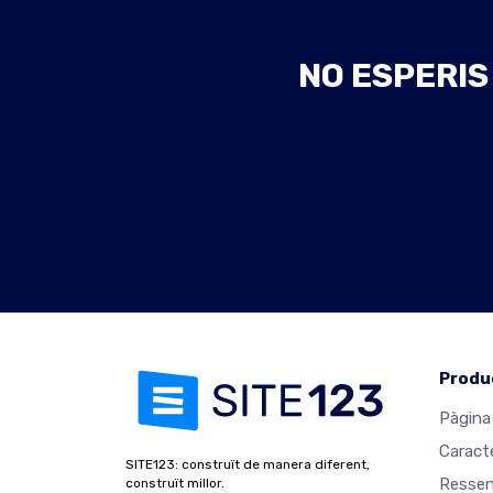
NO ESPERIS
Produ
Pàgina 
Caract
SITE123: construït de manera diferent,
Resse
construït millor.