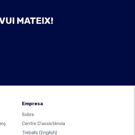
VUI MATEIX!
Empresa
Sobre
erç
Centre D'assistència
Treballs
(English)