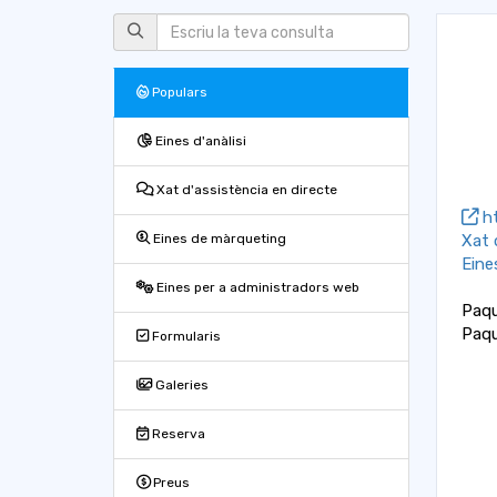
Populars
Eines d'anàlisi
Xat d'assistència en directe
ht
Xat 
Eines de màrqueting
Eine
Eines per a administradors web
Paqu
Paqu
Formularis
Galeries
Reserva
Preus