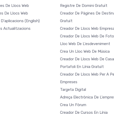
es De Llocs Web
Registre De Domini Gratuït
les De Llocs Web
Creador De Pàgines De Destin
 D'aplicacions
(English)
Gratuït
es Actualitzacions
Creador De Llocs Web Empresa
Creador De Llocs Web De Foto
Lloc Web De L'esdeveniment
Crea Un Lloc Web De Música
Creador De Llocs Web De Cas
Portafoli En Línia Gratuït
Creador De Llocs Web Per A Pe
Empreses
Targeta Digital
Adreça Electrònica De L'empre
Crea Un Fòrum
Creador De Cursos En Línia