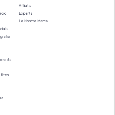
Afiliats
ació
Experts
La Nostra Marca
rials
grafia
aments
tites
sa