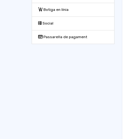
Botiga en línia
Social
Passarel·la de pagament