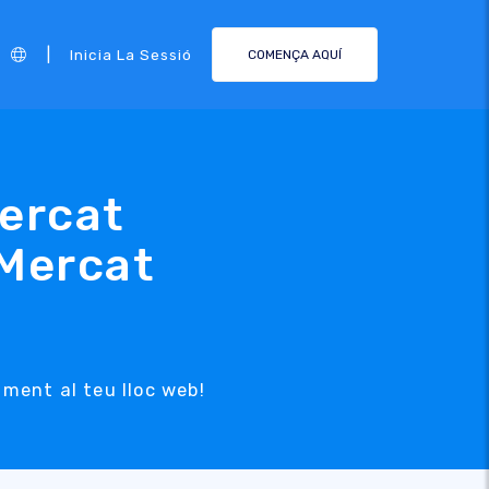
|
Inicia La Sessió
COMENÇA AQUÍ
ercat
 Mercat
lment al teu lloc web!