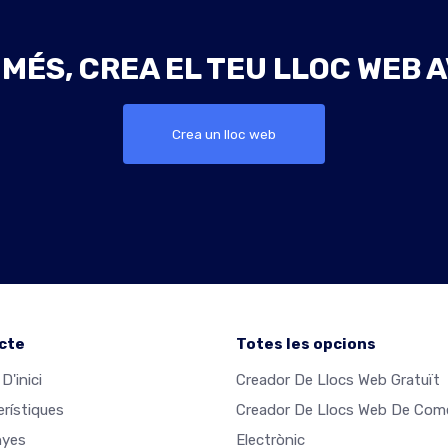
 MÉS, CREA EL TEU LLOC WEB A
Crea un lloc web
cte
Totes les opcions
D'inici
Creador De Llocs Web Gratuït
erístiques
Creador De Llocs Web De Com
nyes
Electrònic