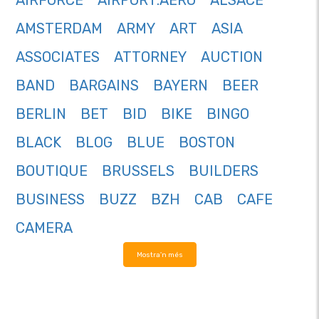
AIRFORCE
AIRPORT.AERO
ALSACE
AMSTERDAM
ARMY
ART
ASIA
ASSOCIATES
ATTORNEY
AUCTION
BAND
BARGAINS
BAYERN
BEER
BERLIN
BET
BID
BIKE
BINGO
BLACK
BLOG
BLUE
BOSTON
BOUTIQUE
BRUSSELS
BUILDERS
BUSINESS
BUZZ
BZH
CAB
CAFE
CAMERA
Mostra'n més