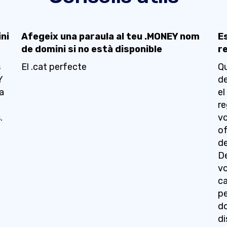
ni
Afegeix una paraula al teu .MONEY nom
E
de domini si no està disponible
r
s
El .cat perfecte
Qu
Y
de
ta
el
re
.
vo
of
de
De
vo
ca
pe
do
di