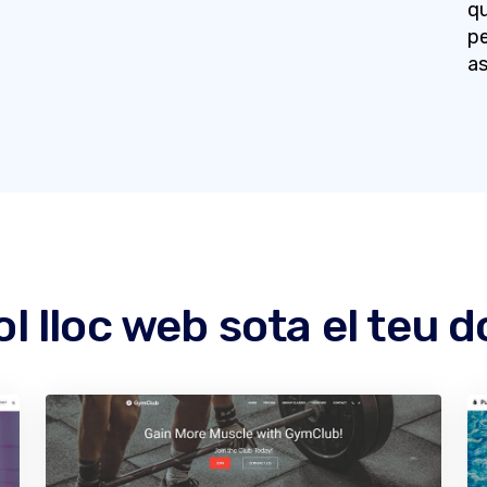
qu
pe
as
l lloc web sota el teu