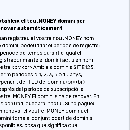
stableix el teu .MONEY domini per
enovar automàticament
an registreu el vostre nou .MONEY nom
 domini, podeu triar el període de registre:
 període de temps durant el qual el
gistrador manté el domini actiu en nom
stre.<br><br> Amb els dominis SITE123,
erim períodes d'1, 2, 3, 5 o 10 anys,
penent del TLD del domini.<br><br>
sprés del període de subscripció, el
stre .MONEY El domini s'ha de renovar. En
s contrari, quedarà inactiu. Si no pagueu
r renovar el vostre .MONEY domini, el
mini torna al conjunt obert de dominis
sponibles, cosa que significa que