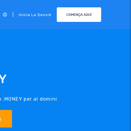
|
Inicia La Sessió
COMENÇA AQUÍ
Y
de .MONEY per al domini
a