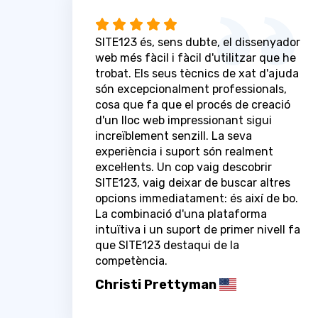
SITE123 és, sens dubte, el dissenyador
web més fàcil i fàcil d'utilitzar que he
trobat. Els seus tècnics de xat d'ajuda
són excepcionalment professionals,
cosa que fa que el procés de creació
d'un lloc web impressionant sigui
increïblement senzill. La seva
experiència i suport són realment
excel·lents. Un cop vaig descobrir
SITE123, vaig deixar de buscar altres
opcions immediatament: és així de bo.
La combinació d'una plataforma
intuïtiva i un suport de primer nivell fa
que SITE123 destaqui de la
competència.
Christi Prettyman