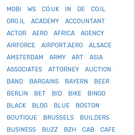
MOBI
WS
CO.UK
IN
DE
CO.IL
ORG.IL
ACADEMY
ACCOUNTANT
ACTOR
AERO
AFRICA
AGENCY
AIRFORCE
AIRPORT.AERO
ALSACE
AMSTERDAM
ARMY
ART
ASIA
ASSOCIATES
ATTORNEY
AUCTION
BAND
BARGAINS
BAYERN
BEER
BERLIN
BET
BID
BIKE
BINGO
BLACK
BLOG
BLUE
BOSTON
BOUTIQUE
BRUSSELS
BUILDERS
BUSINESS
BUZZ
BZH
CAB
CAFE