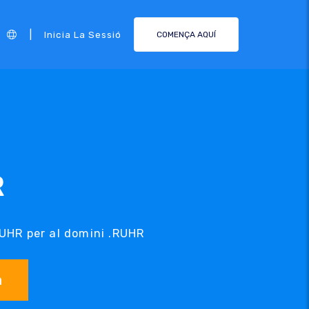
|
Inicia La Sessió
COMENÇA AQUÍ
R
RUHR per al domini .RUHR
a