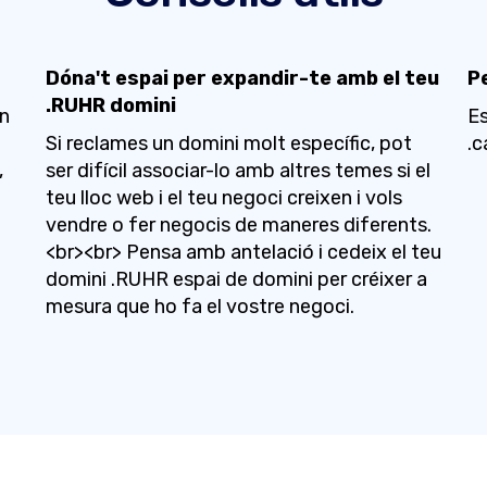
Dóna't espai per expandir-te amb el teu
P
.RUHR domini
en
Es
Si reclames un domini molt específic, pot
.c
,
ser difícil associar-lo amb altres temes si el
teu lloc web i el teu negoci creixen i vols
vendre o fer negocis de maneres diferents.
<br><br> Pensa amb antelació i cedeix el teu
domini .RUHR espai de domini per créixer a
mesura que ho fa el vostre negoci.