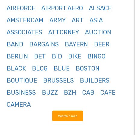
AIRFORCE
AIRPORT.AERO
ALSACE
AMSTERDAM
ARMY
ART
ASIA
ASSOCIATES
ATTORNEY
AUCTION
BAND
BARGAINS
BAYERN
BEER
BERLIN
BET
BID
BIKE
BINGO
BLACK
BLOG
BLUE
BOSTON
BOUTIQUE
BRUSSELS
BUILDERS
BUSINESS
BUZZ
BZH
CAB
CAFE
CAMERA
Mostra'n més