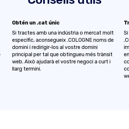
Obtén un .cat únic
Tr
Si tractes amb una indústria o mercat molt
Si
específic, aconsegueix .COLOGNE noms de
.C
domini i redirigir-los al vostre domini
im
e
principal per tal que obtingueu més trànsit
em
web. Això ajudarà el vostre negoci a curt i
co
llarg termini.
co
w