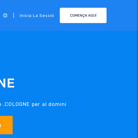
|
Inicia La Sessió
COMENÇA AQUÍ
NE
de .COLOGNE per al domini
a