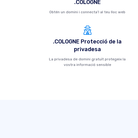
.COLOGNE
Obtén un domini i connecta'l al teu lloc web
.COLOGNE Protecció de la
privadesa
La privadesa de domini gratuït protegeix la
vostra informació sensible