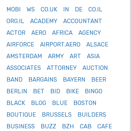
MOBI
WS
CO.UK
IN
DE
CO.IL
ORG.IL
ACADEMY
ACCOUNTANT
ACTOR
AERO
AFRICA
AGENCY
AIRFORCE
AIRPORT.AERO
ALSACE
AMSTERDAM
ARMY
ART
ASIA
ASSOCIATES
ATTORNEY
AUCTION
BAND
BARGAINS
BAYERN
BEER
BERLIN
BET
BID
BIKE
BINGO
BLACK
BLOG
BLUE
BOSTON
BOUTIQUE
BRUSSELS
BUILDERS
BUSINESS
BUZZ
BZH
CAB
CAFE