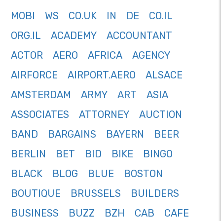
MOBI
WS
CO.UK
IN
DE
CO.IL
ORG.IL
ACADEMY
ACCOUNTANT
ACTOR
AERO
AFRICA
AGENCY
AIRFORCE
AIRPORT.AERO
ALSACE
AMSTERDAM
ARMY
ART
ASIA
ASSOCIATES
ATTORNEY
AUCTION
BAND
BARGAINS
BAYERN
BEER
BERLIN
BET
BID
BIKE
BINGO
BLACK
BLOG
BLUE
BOSTON
BOUTIQUE
BRUSSELS
BUILDERS
BUSINESS
BUZZ
BZH
CAB
CAFE