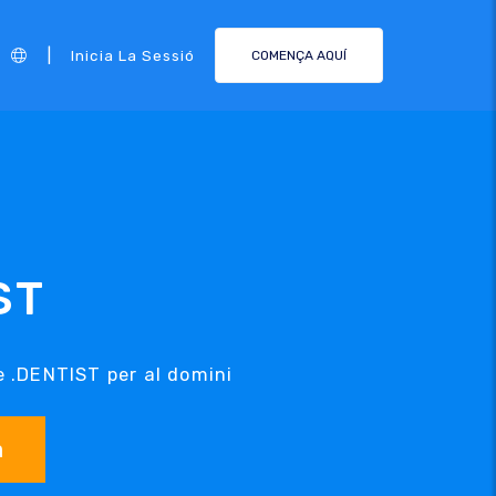
|
Inicia La Sessió
COMENÇA AQUÍ
ST
e .DENTIST per al domini
a