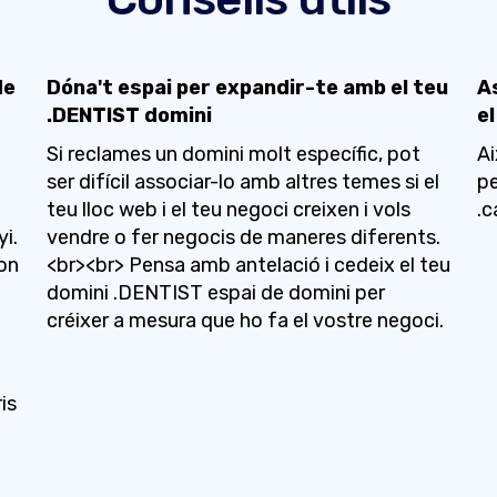
de
Dóna't espai per expandir-te amb el teu
A
.DENTIST domini
el
Si reclames un domini molt específic, pot
Ai
ser difícil associar-lo amb altres temes si el
pe
teu lloc web i el teu negoci creixen i vols
.c
yi.
vendre o fer negocis de maneres diferents.
 on
<br><br> Pensa amb antelació i cedeix el teu
domini .DENTIST espai de domini per
créixer a mesura que ho fa el vostre negoci.
is