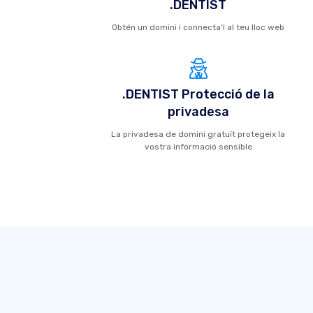
.DENTIST
Obtén un domini i connecta'l al teu lloc web
.DENTIST Protecció de la
privadesa
La privadesa de domini gratuït protegeix la
vostra informació sensible