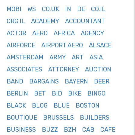
MOBI
WS
CO.UK
IN
DE
CO.IL
ORG.IL
ACADEMY
ACCOUNTANT
ACTOR
AERO
AFRICA
AGENCY
AIRFORCE
AIRPORT.AERO
ALSACE
AMSTERDAM
ARMY
ART
ASIA
ASSOCIATES
ATTORNEY
AUCTION
BAND
BARGAINS
BAYERN
BEER
BERLIN
BET
BID
BIKE
BINGO
BLACK
BLOG
BLUE
BOSTON
BOUTIQUE
BRUSSELS
BUILDERS
BUSINESS
BUZZ
BZH
CAB
CAFE