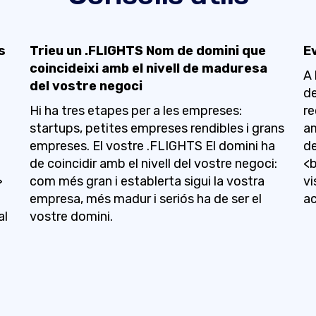
s
Trieu un .FLIGHTS Nom de domini que
Ev
coincideixi amb el nivell de maduresa
A 
del vostre negoci
de
Hi ha tres etapes per a les empreses:
re
startups, petites empreses rendibles i grans
am
empreses. El vostre .FLIGHTS El domini ha
de
de coincidir amb el nivell del vostre negoci:
<b
>
com més gran i establerta sigui la vostra
vi
empresa, més madur i seriós ha de ser el
ac
al
vostre domini.