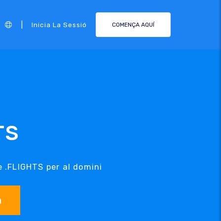
|
Inicia La Sessió
COMENÇA AQUÍ
TS
e .FLIGHTS per al domini
a