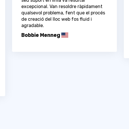
seu suport en línia va resultar
excepcional. Van resoldre ràpidament
qualsevol problema, fent que el procés
de creació del lloc web fos fluid i
agradable.
Bobbie Menneg