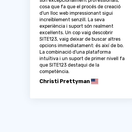
són excepcionalment professionals,
cosa que fa que el procés de creació
d'un lloc web impressionant sigui
increïblement senzill. La seva
experiència i suport són realment
excel·lents. Un cop vaig descobrir
SITE123, vaig deixar de buscar altres
opcions immediatament: és així de bo.
La combinació d'una plataforma
intuïtiva i un suport de primer nivell fa
que SITE123 destaqui de la
competència.
Christi Prettyman