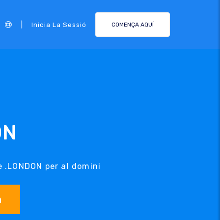
|
Inicia La Sessió
COMENÇA AQUÍ
ON
de .LONDON per al domini
a