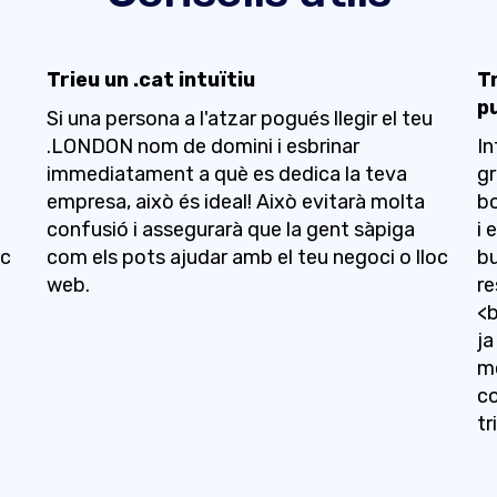
Trieu un .cat intuïtiu
T
p
Si una persona a l'atzar pogués llegir el teu
.LONDON nom de domini i esbrinar
In
immediatament a què es dedica la teva
gr
empresa, això és ideal! Això evitarà molta
bo
confusió i assegurarà que la gent sàpiga
i 
oc
com els pots ajudar amb el teu negoci o lloc
bu
web.
re
<b
ja
me
co
tr