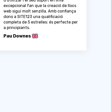
d'utilitzar i el seu suport en línia
excepcional fan que la creació de llocs
web sigui molt senzilla. Amb confiança
dono a SITE123 una qualificació
completa de 5 estrelles: és perfecte per
a principiants.
Pau Downes