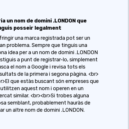
ria un nom de domini .LONDON que
uguis posseir legalment
fringir una marca registrada pot ser un
an problema. Sempre que tinguis una
na idea per a un nom de domini .LONDON
estiguis a punt de registrar-lo, simplement
sca el nom a Google i revisa tots els
sultats de la primera i segona pàgina. <br>
r>El que estàs buscant són empreses que
 utilitzen aquest nom i operen en un
rcat similar. <br><br>Si trobes alguna
sa semblant, probablement hauràs de
iar un altre nom de domini .LONDON.