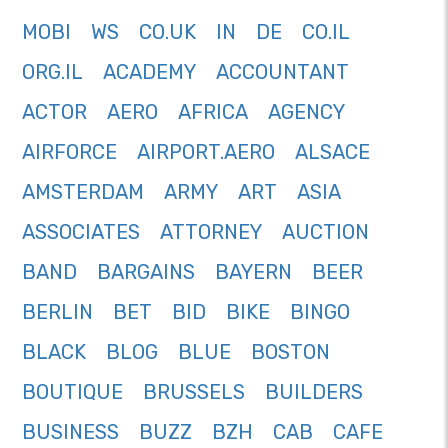
MOBI
WS
CO.UK
IN
DE
CO.IL
ORG.IL
ACADEMY
ACCOUNTANT
ACTOR
AERO
AFRICA
AGENCY
AIRFORCE
AIRPORT.AERO
ALSACE
AMSTERDAM
ARMY
ART
ASIA
ASSOCIATES
ATTORNEY
AUCTION
BAND
BARGAINS
BAYERN
BEER
BERLIN
BET
BID
BIKE
BINGO
BLACK
BLOG
BLUE
BOSTON
BOUTIQUE
BRUSSELS
BUILDERS
BUSINESS
BUZZ
BZH
CAB
CAFE