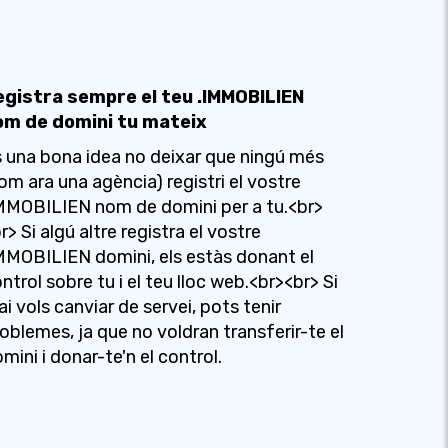
egistra sempre el teu .IMMOBILIEN
om de domini tu mateix
 una bona idea no deixar que ningú més
om ara una agència) registri el vostre
MMOBILIEN nom de domini per a tu.<br>
r> Si algú altre registra el vostre
MMOBILIEN domini, els estàs donant el
ntrol sobre tu i el teu lloc web.<br><br> Si
i vols canviar de servei, pots tenir
oblemes, ja que no voldran transferir-te el
mini i donar-te'n el control.