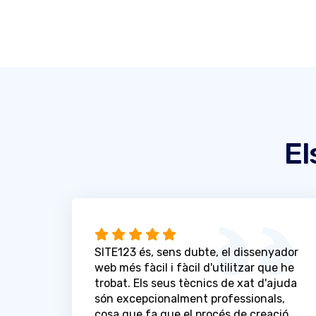
El
SITE123 és, sens dubte, el dissenyador
web més fàcil i fàcil d'utilitzar que he
trobat. Els seus tècnics de xat d'ajuda
són excepcionalment professionals,
cosa que fa que el procés de creació