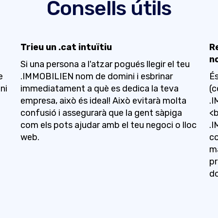
Consells útils
Trieu un .cat intuïtiu
R
n
Si una persona a l'atzar pogués llegir el teu
e
.IMMOBILIEN nom de domini i esbrinar
És
ni
immediatament a què es dedica la teva
(c
empresa, això és ideal! Això evitarà molta
.I
confusió i assegurarà que la gent sàpiga
<b
com els pots ajudar amb el teu negoci o lloc
.I
web.
co
ma
pr
do