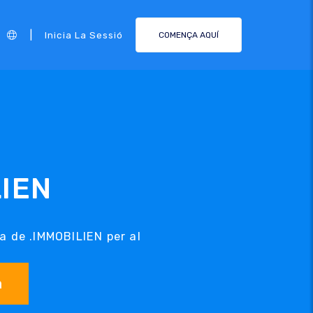
|
Inicia La Sessió
COMENÇA AQUÍ
LIEN
ca de .IMMOBILIEN per al
.
a