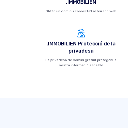
.IMMOBILIEN
Obtén un domini i connecta'l al teu lloc web
.IMMOBILIEN Protecció de la
privadesa
La privadesa de domini gratuït protegeix la
vostra informació sensible