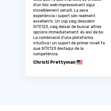
d'un lloc web impressionant sigui
increïblement senzill. La seva
experiència i suport són realment
excel·lents. Un cop vaig descobrir
SITE123, vaig deixar de buscar altres
opcions immediatament: és així de bo.
La combinació d'una plataforma
intuïtiva i un suport de primer nivell fa
que SITE123 destaqui de la
competència.
Christi Prettyman