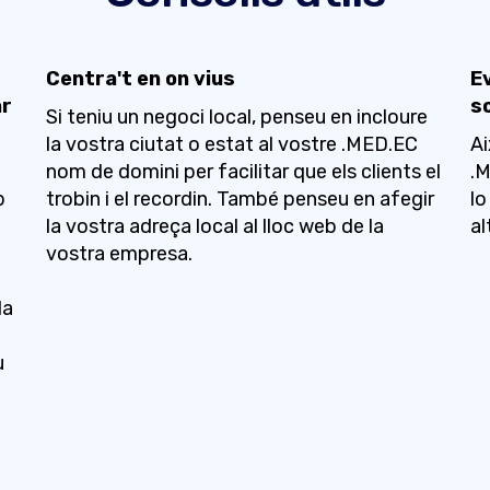
Centra't en on vius
E
ar
s
Si teniu un negoci local, penseu en incloure
la vostra ciutat o estat al vostre .MED.EC
Ai
nom de domini per facilitar que els clients el
.M
b
trobin i el recordin. També penseu en afegir
lo
la vostra adreça local al lloc web de la
al
vostra empresa.
la
u