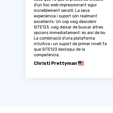
d'un lloc web impressionant sigui
increïblement senzill. La seva
experiència i suport són realment
excel·lents. Un cop vaig descobrir
SITE123, vaig deixar de buscar altres
opcions immediatament: és així de bo.
La combinació d'una plataforma
intuïtiva i un suport de primer nivell fa
que SITE123 destaqui de la
competència.
Christi Prettyman