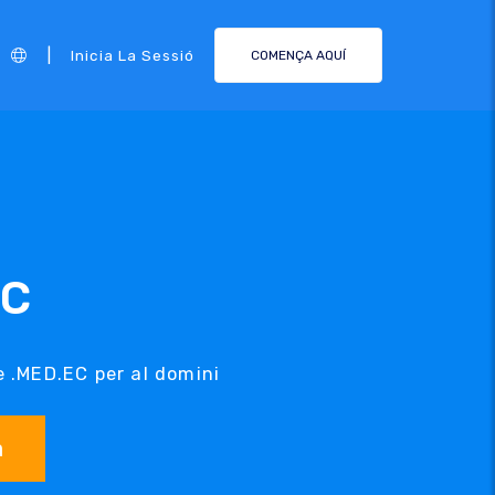
|
Inicia La Sessió
COMENÇA AQUÍ
EC
e .MED.EC per al domini
a