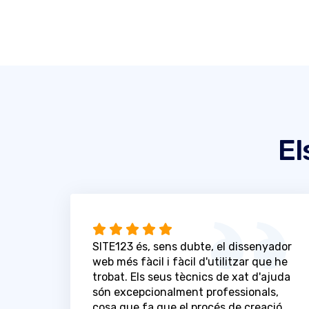
El
SITE123 és, sens dubte, el dissenyador
web més fàcil i fàcil d'utilitzar que he
trobat. Els seus tècnics de xat d'ajuda
són excepcionalment professionals,
cosa que fa que el procés de creació